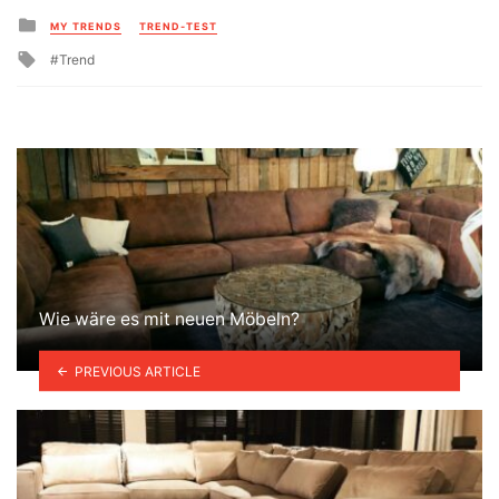
Posted
MY TRENDS
TREND-TEST
in
Tagged
Trend
with
Wie wäre es mit neuen Möbeln?
PREVIOUS ARTICLE