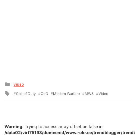
Posted
VIDEO
in
Tagged
Call of Duty
CoD
Modern Warfare
MW3
Video
with
Warning
: Trying to access array offset on false in
/data02/virt75193/domeenid/www.rokr.ee/trendblogger/trend